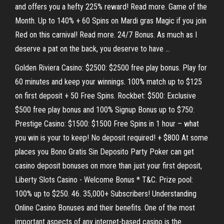
and offers you a hefty 225% reward! Read more. Game of the
Month. Up to 140% + 60 Spins on Mardi gras Magic if you join
Red on this carnival! Read more. 24/7 Bonus. As much as I
deserve a pat on the back, you deserve to have …
Golden Riviera Casino: $2500: $2500 free play bonus. Play for
60 minutes and keep your winnings. 100% match up to $125
on first deposit + 50 Free Spins. Rockbet: $500: Exclusive
$500 free play bonus and 100% Signup Bonus up to $750:
Prestige Casino: $1500: $1500 Free Spins in 1 hour – what
you win is your to keep! No deposit required! + $800 At some
places you Bono Gratis Sin Deposito Party Poker can get
casino deposit bonuses on more than just your first deposit,
Liberty Slots Casino - Welcome Bonus * T&C. Prize pool:
100% up to $250. 46. 35,000+ Subscribers! Understanding
Online Casino Bonuses and their benefits. One of the most
important aspects of any internet-based casino is the