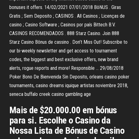
bonuses it offers. 14/02/2021 07/01/2018 BôNUS . Giras
Gratis ; Sem Deposito ; CASINOS . All Casinos ; Licenças de
casino ; Casino Software ; Casinos por país Bittech B.V.
CASINOS RECOMENDADOS . 888 Starz Casino. Join 888
Starz Casino Bônus de cassino . Don’t Miss Out! Subscribe to
our bi-weekly newsletter and get access to tournament
codes, the biggest and best exclusive offers, new brand
alerts, rogue reports and more! Responsible … 29/08/2018
Poker Bono De Bienvenida Sin Deposito, orleans casino poker
tournaments, casino dreams iquique artistas noviembre 2018,
seneca buffalo creek casino gambling age
Mais de $20.000.00 em bónus
para si. Escolhe o Casino da
Nossa Lista de Bónus de Casino