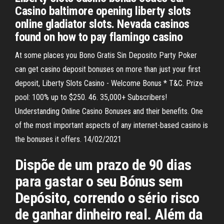
Casino baltimore opening liberty slots
online gladiator slots. Nevada casinos
found on how to pay flamingo casino
At some places you Bono Gratis Sin Deposito Party Poker
can get casino deposit bonuses on more than just your first
deposit, Liberty Slots Casino - Welcome Bonus * T&C. Prize
pool: 100% up to $250. 46. 35,000+ Subscribers!
Understanding Online Casino Bonuses and their benefits. One
of the most important aspects of any internet-based casino is
the bonuses it offers. 14/02/2021
Dispõe de um prazo de 90 dias
para gastar o seu Bónus sem
Depósito, correndo o sério risco
de ganhar dinheiro real. Além da