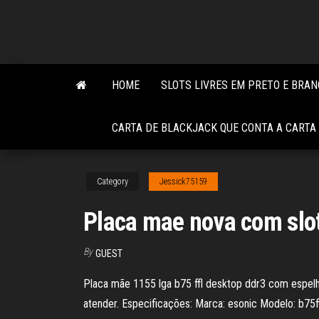
Skip
to
the
content
HOME
SLOTS LIVRES EM PRETO E BRA
CARTA DE BLACKJACK QUE CONTA A CARTA
Category
Jessick75159
Placa mae nova com slot
By
GUEST
Placa mãe 1155 lga b75 ffl desktop ddr3 com espelho
atender. Especificações: Marca: esonic Modelo: b75f