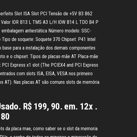
Perfeito Slot ISA Slot PCI Tensão de +5V B3 B62
ção Valor IOR B13 L TMS A3 L/H IOW B14 L TDO B4 P
e: embalagem antiestática Número modelo: SSC-
ipo de soquete: Soquete 370 Chipset: P41 Intel
o base para a instalação dos demais componentes
nto e o chipset. Tipos de placas-mãe AT Placa-mãe
 x PCI Express x1 slot (The PCIEX4 and PCI Express
ontrados com slots ISA, EISA, VESA nos primeiro
os AT). Nas placas AT são comuns slots de memória
sado. R$ 199, 90. em. 12x .
180
slots da placa mae, como saber se o slot da memoria