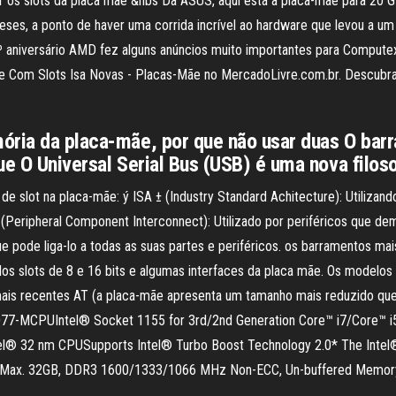
 os slots da placa mae &nbs Da ASUS, aqui está a placa-mãe para 20 G
ses, a ponto de haver uma corrida incrível ao hardware que levou a um
º aniversário AMD fez alguns anúncios muito importantes para Computex
 Com Slots Isa Novas - Placas-Mãe no MercadoLivre.com.br. Descubra 
ória da placa-mãe, por que não usar duas O bar
e O Universal Serial Bus (USB) é uma nova filoso
 slot na placa-mãe: ý ISA ± (Industry Standard Achitecture): Utilizand
± (Peripheral Component Interconnect): Utilizado por periféricos que d
e pode liga-lo a todas as suas partes e periféricos. os barramentos ma
s slots de 8 e 16 bits e algumas interfaces da placa mãe. Os modelos
mais recentes AT (a placa-mãe apresenta um tamanho mais reduzido que
77-MCPUIntel® Socket 1155 for 3rd/2nd Generation Core™ i7/Core™ 
l® 32 nm CPUSupports Intel® Turbo Boost Technology 2.0* The Intel
 Max. 32GB, DDR3 1600/1333/1066 MHz Non-ECC, Un-buffered Memory