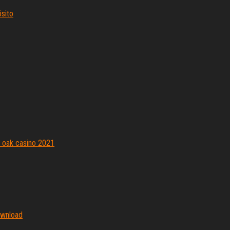
sito
r oak casino 2021
ownload