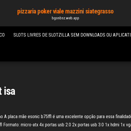
pizzaria poker viale mazzini siategrasso
bgonbsz.web.app
NCO
SLOTS LIVRES DE SLOTZILLA SEM DOWNLOADS OU APLICAT
 isa
 A placa mãe esonic b75ffl é uma excelente opção para essa finalidade.
fl Formato: micro-atx 4x portas usb 2.0 2x portas usb 3.0 1x hdmi 1x v