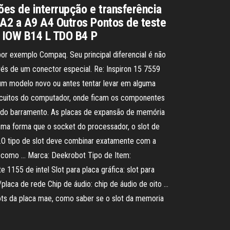
ões de interrupção e transferência
 A2 a A9 A4 Outros Pontos de teste
H IOW B14 L TDO B4 P
r exemplo Compaq. Seu principal diferencial é não
vés de um conector especial. Re: Inspiron 15 7559
m modelo novo ou antes tentar levar em alguma
circuitos do computador, onde ficam os componentes
es do barramento. As placas de expansão de memória
sma forma que o socket do processador, o slot de
.O tipo de slot deve combinar exatamente com a
e como … Marca: Deekrobot Tipo de Item:
1155 de intel Slot para placa gráfica: slot para
m/placa de rede Chip de áudio: chip de áudio de oito …
slots da placa mae, como saber se o slot da memoria