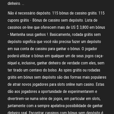
dinheiro. …
Não é necessário depósito. 115 bônus de cassino grátis. 115
cupons grátis - Bônus de cassino sem depósito. Lista de
cassinos on-line que oferecem mais de US $ 3,800 em bônus
- Mantenha seus ganhos !. Basicamente, rodada grátis sem
depósito significa que você não precisa fazer um depósito
em sua conta de cassino para ganhar o bônus. O jogador
poderá utilizar o bônus em qualquer um de seus jogos caça-
níquel e, inclusive, ganhar dinheiro de verdade com eles, sem
ter tirado um centavo do bolso. As spins grátis ou rodadas
grátis em bónus sem depósito são das formas mais populares
de atrair novos jogadores para slots online num casino. Estas
dão aos jogadores a oportunidade de experimentarem e
divertirem-se numa série de jogos, em particular em slots,
juntamente com a sempre apelativa possibilidade de ganhar
dinheiro real. Encontrar cassinos com bônus sem depósito é