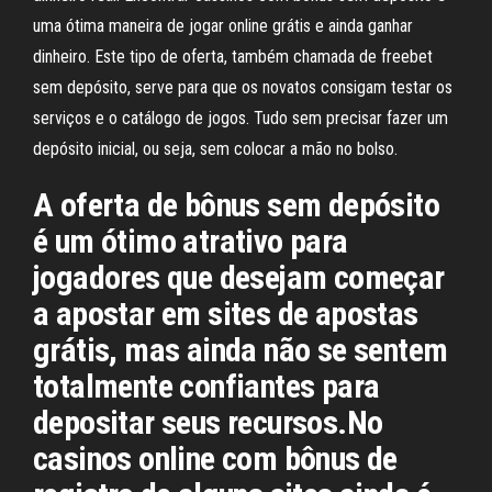
uma ótima maneira de jogar online grátis e ainda ganhar
dinheiro. Este tipo de oferta, também chamada de freebet
sem depósito, serve para que os novatos consigam testar os
serviços e o catálogo de jogos. Tudo sem precisar fazer um
depósito inicial, ou seja, sem colocar a mão no bolso.
A oferta de bônus sem depósito
é um ótimo atrativo para
jogadores que desejam começar
a apostar em sites de apostas
grátis, mas ainda não se sentem
totalmente confiantes para
depositar seus recursos.No
casinos online com bônus de