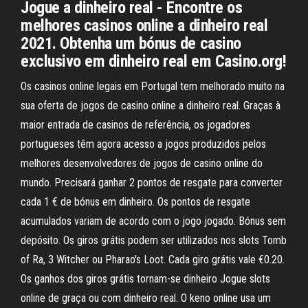
Jogue a dinheiro real - Encontre os
melhores casinos online a dinheiro real
2021. Obtenha um bónus de casino
exclusivo em dinheiro real em Casino.org!
Os casinos online legais em Portugal tem melhorado muito na
sua oferta de jogos de casino online a dinheiro real. Graças à
maior entrada de casinos de referência, os jogadores
portugueses têm agora acesso a jogos produzidos pelos
melhores desenvolvedores de jogos de casino online do
mundo. Precisará ganhar 2 pontos de resgate para converter
cada 1 € de bónus em dinheiro. Os pontos de resgate
acumulados variam de acordo com o jogo jogado. Bónus sem
depósito. Os giros grátis podem ser utilizados nos slots Tomb
of Ra, 3 Witcher ou Pharao's Loot. Cada giro grátis vale €0.20.
Os ganhos dos giros grátis tornam-se dinheiro Jogue slots
online de graça ou com dinheiro real. O keno online usa um