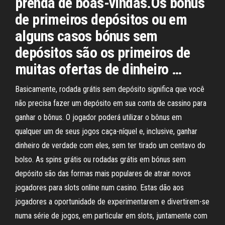
prenda de boas-vindas.Os bónus
de primeiros depósitos ou em
alguns casos bónus sem
depósitos são os primeiros de
muitas ofertas de dinheiro …
Basicamente, rodada grátis sem depósito significa que você
não precisa fazer um depósito em sua conta de cassino para
ganhar o bônus. O jogador poderá utilizar o bônus em
qualquer um de seus jogos caça-níquel e, inclusive, ganhar
dinheiro de verdade com eles, sem ter tirado um centavo do
bolso. As spins grátis ou rodadas grátis em bónus sem
depósito são das formas mais populares de atrair novos
jogadores para slots online num casino. Estas dão aos
jogadores a oportunidade de experimentarem e divertirem-se
numa série de jogos, em particular em slots, juntamente com